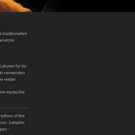
 traditionellen
gesetzte
e
lturen für ihr
ekt verwenden
e weiter.
ine mystische
hythms of the
usic. Samples
apes –