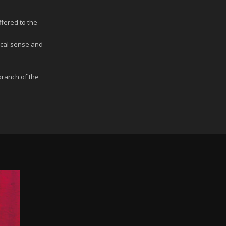
ffered to the
ical sense and
branch of the