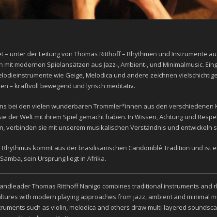
t – unter der Leitung von Thomas Ritthoff – Rhythmen und Instrumente aus
 mit modernen Spielansätzen aus Jazz-, Ambient-, und Minimalmusic. Ein
odieinstrumente wie Geige, Melodica und andere zeichnen vielschichtig
en – kraftvoll bewegend und lyrisch meditativ.
ns bei den vielen wunderbaren Trommler*innen aus den verschiedenen Ku
ie der Welt mit ihrem Spiel gemacht haben. In Wissen, Achtung und Resp
n, verbinden sie mit unserem musikalischen Verständnis und entwickeln si
s Rhythmus kommt aus der brasilisanischen Candomblé Tradition und ist e
amba, sein Ursprung liegt in Afrika.
andleader Thomas Ritthoff Nanigo combines traditional instruments and r
ltures with modern playing approaches from jazz, ambient and minimal m
truments such as violin, melodica and others draw multi-layered soundsc