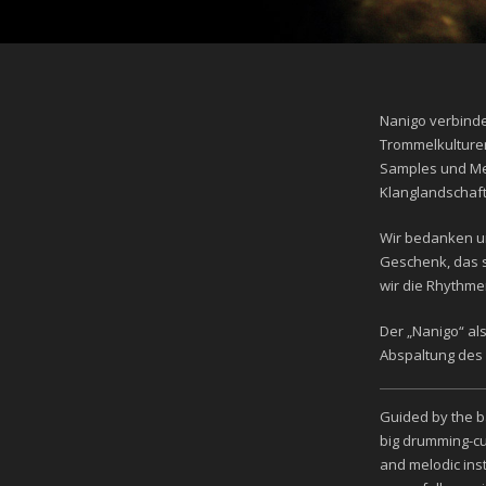
Nanigo verbinde
Trommelkulturen
Samples und Mel
Klanglandschaft
Wir bedanken u
Geschenk, das s
wir die Rhythme
Der „Nanigo“ al
Abspaltung des S
Guided by the b
big drumming-cu
and melodic ins