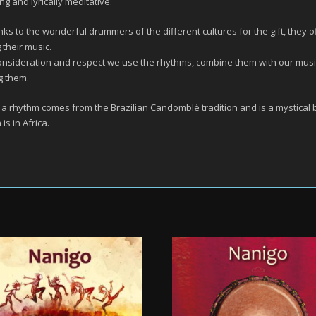
g and lyrically meditative.
ks to the wonderful drummers of the different cultures for the gift, they o
 their music.
onsideration and respect we use the rhythms, combine them with our mus
g them.
 a rhythm comes from the Brazilian Candomblé tradition and is a mystical 
is in Africa.