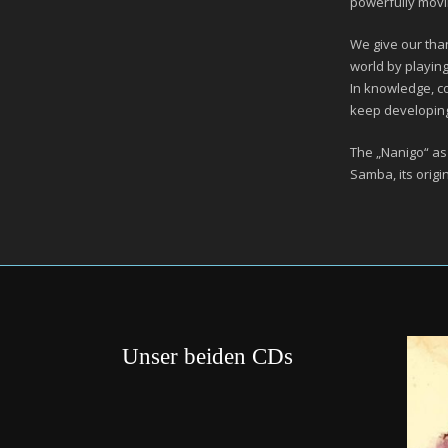
powerfully movin
We give our than
world by playing
In knowledge, c
keep developin
The „Nanigo“ as
Samba, its origin 
Unser beiden CDs